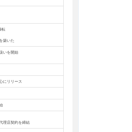
移転
を築いた
扱いを開始
心にリリース
始
代理店契約を締結