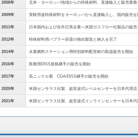
2008年
北米・ヨーロッパ地域からの特殊材料、直接輸入と販売業務
2009年
実験用途特殊材料をヨーロッパから直接輸入し、国内販売を
2011年
日本国内および在外日系企業へ米国ガスフロー社製品の販売
2012年
特殊材料用バブラー容器の独自製造と納入を完了
2014年
水素燃料ステーション用特別材料配管材の取扱販売を開始
2016年
医療用DISS規格継手の販売を開始
2017年
高ニッケル製 CGA/DISS継手の販売を開始
2020年
米国センサラス社製、超音波式レベルセンサーを日本代理店
2021年
米国センサラス社製、超音波式インラインセンサーを日本代