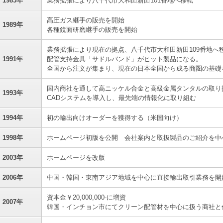
1985年
業務拡張により八千代市大和田新田101番地へ移転
高圧ガス継手の販売を開始
1989年
各種鏡面研磨継手の販売を開始
業務拡張により現在の拠点、八千代市大和田新田109番地へ
1991年
配管支持金具「サドルバンド」がヒット製品になる。
全国から注文が集まり、現在の日本全国から成る商圏の基礎
国内商社を通して高ニッケル合金と高級金属タンタルの取り
1993年
CADシステムを導入し、最先端の情報化に取り組む
1994年
初の輸出向けオーダーを獲得する（米国向け）
1998年
ホームページ初版を公開 会社案内と取扱製品のご紹介を中
2003年
ホームページを改版
2006年
中国・韓国・東南アジア地域を中心に直接輸出取引業務を開
資本金￥20,000,000-に増資
2007年
韓国・インチョン市にてクリーン配管材を中心に扱う商社と