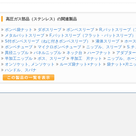
高圧ガス部品（ステンレス）の関連製品
ボンベ袋ナット
ダボスリーブ
ボンベスリーブ
R,バットスリーブ
メタルバットスリーブ
F,バットスリーブ（フラット・バットスリーブ）
S付ボンベスリーブ（ねじ付きボンベスリーブ）
液体スリーブ
ホー
ボンベチューブ
マイクロボンベチューブ
ニップル、スリーブ
S.
異径ニップル
パネルニップル
ネック台
ハーフナット
アダプター
半加工ニップル
ボス、スリーブ
半加工 片ナット
ニップル、ホー
オンソケット, メンソケット
ルーズ袋ナット×ナット
袋ナット×片ニ
ハンドル、スパナ