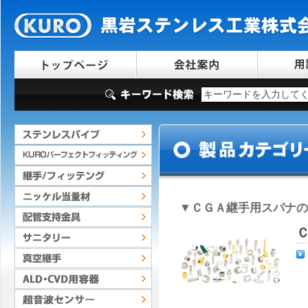
▼
ＣＧＡ継手用スパナ
の