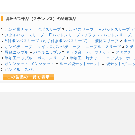
高圧ガス部品（ステンレス）の関連製品
ボンベ袋ナット
ダボスリーブ
ボンベスリーブ
R,バットスリーブ
メタルバットスリーブ
F,バットスリーブ（フラット・バットスリーブ）
S付ボンベスリーブ（ねじ付きボンベスリーブ）
液体スリーブ
ホー
ボンベチューブ
マイクロボンベチューブ
ニップル、スリーブ
S.
異径ニップル
パネルニップル
ネック台
ハーフナット
アダプター
半加工ニップル
ボス、スリーブ
半加工 片ナット
ニップル、ホー
オンソケット, メンソケット
ルーズ袋ナット×ナット
袋ナット×片ニ
ハンドル、スパナ