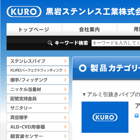
▼
アルミ引抜きパイプ
の